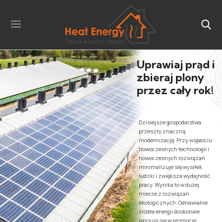
Uprawiaj prąd i
zbieraj plony
przez cały rok!
Dzisiejsze gospodarstwa
przeszły znaczną
modernizację. Przy wsparciu
nowoczesnych technologii i
nowoczesnych rozwiązań
minimalizuje się wysiłek
ludzki i zwiększa wydajność
pracy. Wynika to w dużej
mierze z rozwiązań
ekologicznych. Odnawialne
źródła energii doskonale
wpisują się w promocję