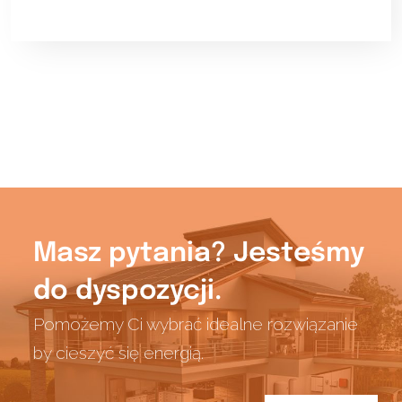
Masz pytania? Jesteśmy
do dyspozycji.
Pomożemy Ci wybrać idealne rozwiązanie
by cieszyć się energią.